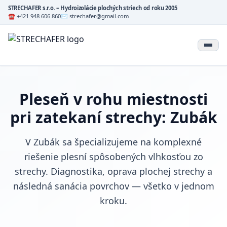
STRECHAFER s.r.o. – Hydroizolácie plochých striech od roku 2005
☎ +421 948 606 860
✉ strechafer@gmail.com
Pleseň v rohu miestnosti
pri zatekaní strechy: Zubák
V Zubák sa špecializujeme na komplexné
riešenie plesní spôsobených vlhkosťou zo
strechy. Diagnostika, oprava plochej strechy a
následná sanácia povrchov — všetko v jednom
kroku.