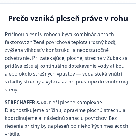
Prečo vzniká pleseň práve v rohu
Príčinou plesní v rohoch býva kombinácia troch
faktorov: znížená povrchová teplota (rosný bod),
zvýšená vlhkosť v konštrukcii a nedostatočné
odvetranie. Pri zatekajúcej plochej streche v Zubák sa
pridáva ešte aj kontinuálne dotekávanie vody atikou
alebo okolo strešných vpustov — voda steká vnútri
skladby strechy a vyteká až pri prestupe do vnútornej
steny.
STRECHAFER s.r.o.
rieši plesne komplexne.
Diagnostikujeme príčinu, opravíme plochú strechu a
koordinujeme aj následnú sanáciu povrchov. Bez
riešenia príčiny by sa pleseň po niekoľkých mesiacoch
vrátila.