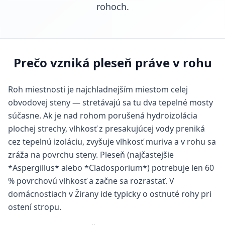
rohoch.
Prečo vzniká pleseň práve v rohu
Roh miestnosti je najchladnejším miestom celej
obvodovej steny — stretávajú sa tu dva tepelné mosty
súčasne. Ak je nad rohom porušená hydroizolácia
plochej strechy, vlhkosť z presakujúcej vody preniká
cez tepelnú izoláciu, zvyšuje vlhkosť muriva a v rohu sa
zráža na povrchu steny. Pleseň (najčastejšie
*Aspergillus* alebo *Cladosporium*) potrebuje len 60
% povrchovú vlhkosť a začne sa rozrastať. V
domácnostiach v Žirany ide typicky o ostnuté rohy pri
ostení stropu.