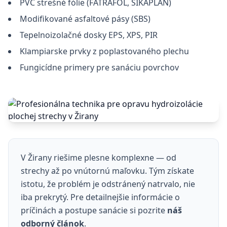
PVC strešné fólie (FATRAFOL, SIKAPLAN)
Modifikované asfaltové pásy (SBS)
Tepelnoizolačné dosky EPS, XPS, PIR
Klampiarske prvky z poplastovaného plechu
Fungicídne primery pre sanáciu povrchov
V Žirany riešime plesne komplexne — od
strechy až po vnútornú maľovku. Tým získate
istotu, že problém je odstránený natrvalo, nie
iba prekrytý. Pre detailnejšie informácie o
príčinách a postupe sanácie si pozrite
náš
odborný článok
.