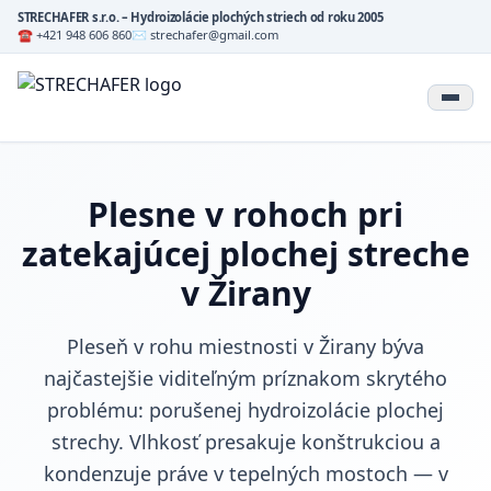
STRECHAFER s.r.o. – Hydroizolácie plochých striech od roku 2005
☎ +421 948 606 860
✉ strechafer@gmail.com
Plesne v rohoch pri
zatekajúcej plochej streche
v Žirany
Pleseň v rohu miestnosti v Žirany býva
najčastejšie viditeľným príznakom skrytého
problému: porušenej hydroizolácie plochej
strechy. Vlhkosť presakuje konštrukciou a
kondenzuje práve v tepelných mostoch — v