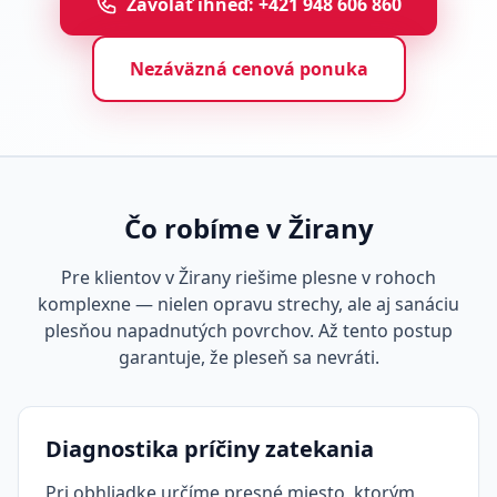
Zavolať ihneď: +421 948 606 860
Nezáväzná cenová ponuka
Čo robíme v Žirany
Pre klientov v Žirany riešime plesne v rohoch
komplexne — nielen opravu strechy, ale aj sanáciu
plesňou napadnutých povrchov. Až tento postup
garantuje, že pleseň sa nevráti.
Diagnostika príčiny zatekania
Pri obhliadke určíme presné miesto, ktorým