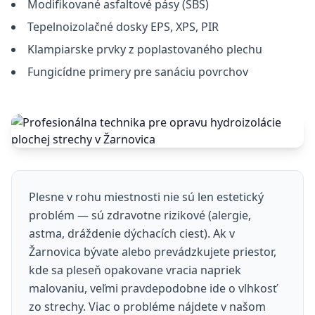
Modifikované asfaltové pásy (SBS)
Tepelnoizolačné dosky EPS, XPS, PIR
Klampiarske prvky z poplastovaného plechu
Fungicídne primery pre sanáciu povrchov
Plesne v rohu miestnosti nie sú len estetický
problém — sú zdravotne rizikové (alergie,
astma, dráždenie dýchacích ciest). Ak v
Žarnovica bývate alebo prevádzkujete priestor,
kde sa pleseň opakovane vracia napriek
malovaniu, veľmi pravdepodobne ide o vlhkosť
zo strechy. Viac o probléme nájdete v našom