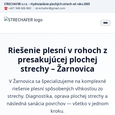
STRECHAFER s.r.o. – Hydroizolácie plochých striech od roku 2005
☎ +421 948 606 860
✉ strechafer@gmail.com
Riešenie plesní v rohoch z
presakujúcej plochej
strechy – Žarnovica
V Žarnovica sa špecializujeme na komplexné
riešenie plesní spôsobených vlhkosťou zo
strechy. Diagnostika, oprava plochej strechy a
následná sanácia povrchov — všetko v jednom
kroku.