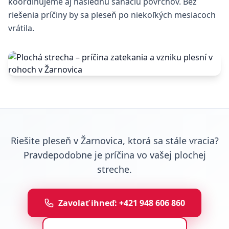
koordinujeme aj následnú sanáciu povrchov. Bez
riešenia príčiny by sa pleseň po niekoľkých mesiacoch
vrátila.
Riešite pleseň v Žarnovica, ktorá sa stále vracia?
Pravdepodobne je príčina vo vašej plochej
streche.
Zavolať ihneď: +421 948 606 860