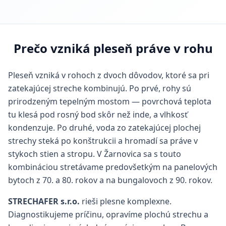
Prečo vzniká pleseň práve v rohu
Pleseň vzniká v rohoch z dvoch dôvodov, ktoré sa pri
zatekajúcej streche kombinujú. Po prvé, rohy sú
prirodzeným tepelným mostom — povrchová teplota
tu klesá pod rosný bod skôr než inde, a vlhkosť
kondenzuje. Po druhé, voda zo zatekajúcej plochej
strechy steká po konštrukcii a hromadí sa práve v
stykoch stien a stropu. V Žarnovica sa s touto
kombináciou stretávame predovšetkým na panelových
bytoch z 70. a 80. rokov a na bungalovoch z 90. rokov.
STRECHAFER s.r.o.
rieši plesne komplexne.
Diagnostikujeme príčinu, opravíme plochú strechu a