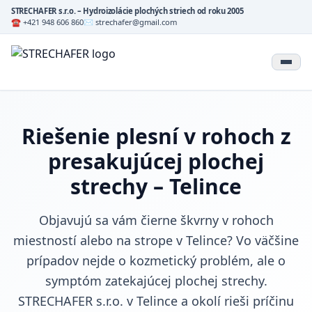
STRECHAFER s.r.o. – Hydroizolácie plochých striech od roku 2005
☎ +421 948 606 860
✉ strechafer@gmail.com
Riešenie plesní v rohoch z
presakujúcej plochej
strechy – Telince
Objavujú sa vám čierne škvrny v rohoch
miestností alebo na strope v Telince? Vo väčšine
prípadov nejde o kozmetický problém, ale o
symptóm zatekajúcej plochej strechy.
STRECHAFER s.r.o. v Telince a okolí rieši príčinu