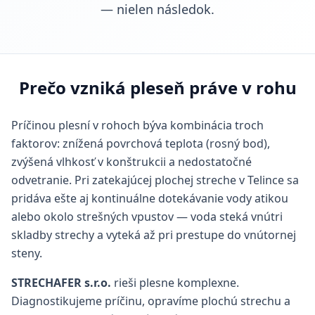
— nielen následok.
Prečo vzniká pleseň práve v rohu
Príčinou plesní v rohoch býva kombinácia troch
faktorov: znížená povrchová teplota (rosný bod),
zvýšená vlhkosť v konštrukcii a nedostatočné
odvetranie. Pri zatekajúcej plochej streche v Telince sa
pridáva ešte aj kontinuálne dotekávanie vody atikou
alebo okolo strešných vpustov — voda steká vnútri
skladby strechy a vyteká až pri prestupe do vnútornej
steny.
STRECHAFER s.r.o.
rieši plesne komplexne.
Diagnostikujeme príčinu, opravíme plochú strechu a