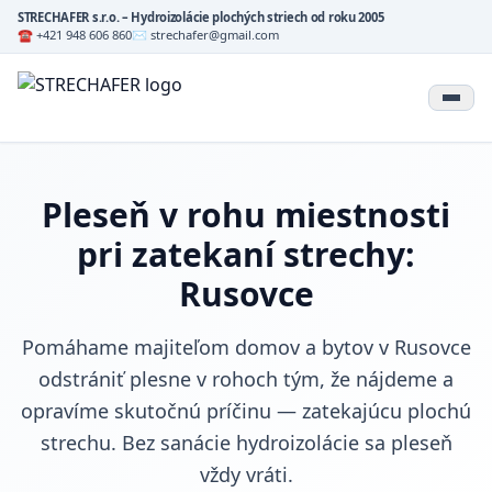
STRECHAFER s.r.o. – Hydroizolácie plochých striech od roku 2005
☎ +421 948 606 860
✉ strechafer@gmail.com
Pleseň v rohu miestnosti
pri zatekaní strechy:
Rusovce
Pomáhame majiteľom domov a bytov v Rusovce
odstrániť plesne v rohoch tým, že nájdeme a
opravíme skutočnú príčinu — zatekajúcu plochú
strechu. Bez sanácie hydroizolácie sa pleseň
vždy vráti.