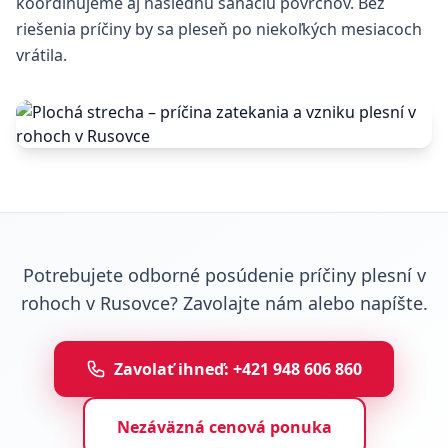
koordinujeme aj následnú sanáciu povrchov. Bez
riešenia príčiny by sa pleseň po niekoľkých mesiacoch
vrátila.
Potrebujete odborné posúdenie príčiny plesní v
rohoch v Rusovce? Zavolajte nám alebo napíšte.
Zavolať ihneď: +421 948 606 860
Nezáväzná cenová ponuka