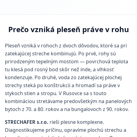
Prečo vzniká pleseň práve v rohu
Pleseň vzniká v rohoch z dvoch dôvodov, ktoré sa pri
zatekajúcej streche kombinujú. Po prvé, rohy sú
prirodzeným tepelným mostom — povrchová teplota
tu klesá pod rosný bod skôr než inde, a vlhkosť
kondenzuje. Po druhé, voda zo zatekajúcej plochej
strechy steká po konštrukcii a hromadí sa práve v
stykoch stien a stropu. V Rusovce sa s touto
kombináciou stretávame predovšetkým na panelových
bytoch z 70. a 80. rokov a na bungalovoch z 90. rokov.
STRECHAFER s.r.o.
rieši plesne komplexne.
Diagnostikujeme príčinu, opravíme plochú strechu a