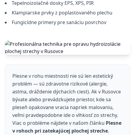
Tepelnoizolačné dosky EPS, XPS, PIR
Klampiarske prvky z poplastovaného plechu
Fungicídne primery pre sanáciu povrchov
Plesne v rohu miestnosti nie sú len estetický
problém — sú zdravotne rizikové (alergie,
astma, dráždenie dýchacích ciest). Ak v Rusovce
bývate alebo prevádzkujete priestor, kde sa
pleseň opakovane vracia napriek malovaniu,
veľmi pravdepodobne ide o vlhkosť zo strechy.
Viac o probléme nájdete v našom článku
Plesne
v rohoch pri zatekajúcej plochej streche
.