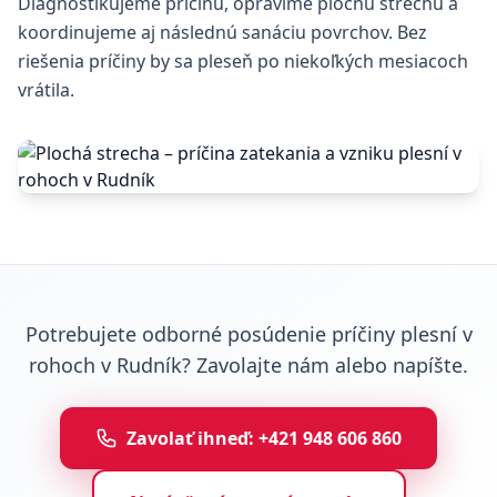
Diagnostikujeme príčinu, opravíme plochú strechu a
koordinujeme aj následnú sanáciu povrchov. Bez
riešenia príčiny by sa pleseň po niekoľkých mesiacoch
vrátila.
Potrebujete odborné posúdenie príčiny plesní v
rohoch v Rudník? Zavolajte nám alebo napíšte.
Zavolať ihneď: +421 948 606 860