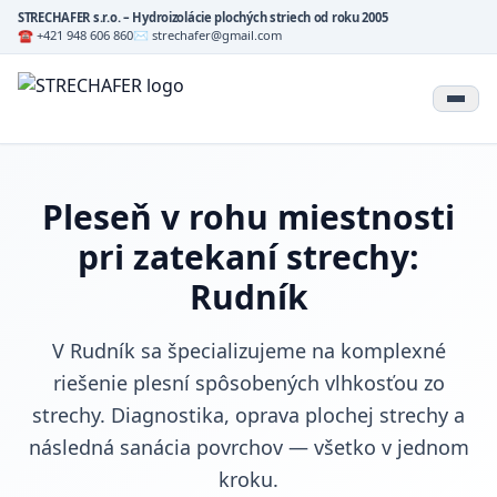
STRECHAFER s.r.o. – Hydroizolácie plochých striech od roku 2005
☎ +421 948 606 860
✉ strechafer@gmail.com
Pleseň v rohu miestnosti
pri zatekaní strechy:
Rudník
V Rudník sa špecializujeme na komplexné
riešenie plesní spôsobených vlhkosťou zo
strechy. Diagnostika, oprava plochej strechy a
následná sanácia povrchov — všetko v jednom
kroku.