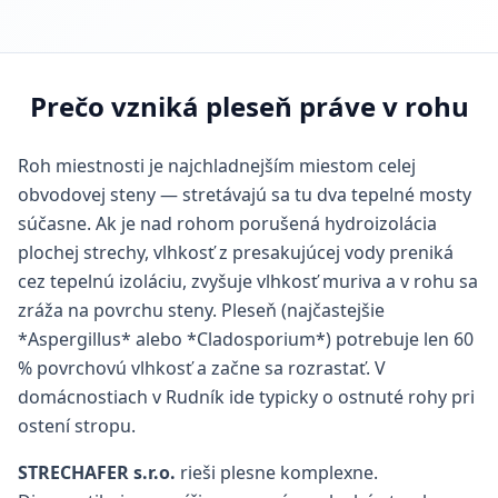
Prečo vzniká pleseň práve v rohu
Roh miestnosti je najchladnejším miestom celej
obvodovej steny — stretávajú sa tu dva tepelné mosty
súčasne. Ak je nad rohom porušená hydroizolácia
plochej strechy, vlhkosť z presakujúcej vody preniká
cez tepelnú izoláciu, zvyšuje vlhkosť muriva a v rohu sa
zráža na povrchu steny. Pleseň (najčastejšie
*Aspergillus* alebo *Cladosporium*) potrebuje len 60
% povrchovú vlhkosť a začne sa rozrastať. V
domácnostiach v Rudník ide typicky o ostnuté rohy pri
ostení stropu.
STRECHAFER s.r.o.
rieši plesne komplexne.