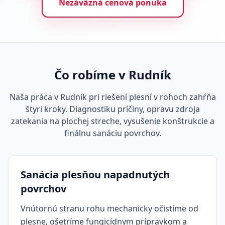
Nezáväzná cenová ponuka
Čo robíme v Rudník
Naša práca v Rudník pri riešení plesní v rohoch zahŕňa
štyri kroky. Diagnostiku príčiny, opravu zdroja
zatekania na plochej streche, vysušenie konštrukcie a
finálnu sanáciu povrchov.
Sanácia plesňou napadnutých
povrchov
Vnútornú stranu rohu mechanicky očistíme od
plesne, ošetríme fungicídnym prípravkom a