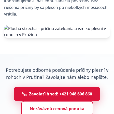
koordinujeme aj následnú sanáciu povrchov. Bez
riešenia príčiny by sa pleseň po niekoľkých mesiacoch
vrátila.
Potrebujete odborné posúdenie príčiny plesní v
rohoch v Pružina? Zavolajte nám alebo napíšte.
Zavolať ihneď: +421 948 606 860
Nezáväzná cenová ponuka