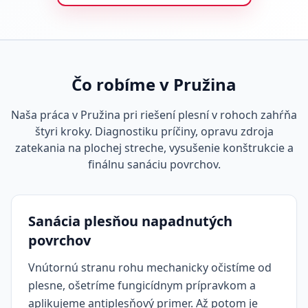
Čo robíme v Pružina
Naša práca v Pružina pri riešení plesní v rohoch zahŕňa
štyri kroky. Diagnostiku príčiny, opravu zdroja
zatekania na plochej streche, vysušenie konštrukcie a
finálnu sanáciu povrchov.
Sanácia plesňou napadnutých
povrchov
Vnútornú stranu rohu mechanicky očistíme od
plesne, ošetríme fungicídnym prípravkom a
aplikujeme antiplesňový primer. Až potom je