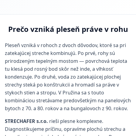
Prečo vzniká pleseň práve v rohu
Pleseň vzniká v rohoch z dvoch dôvodov, ktoré sa pri
zatekajúcej streche kombinujú. Po prvé, rohy sú
prirodzeným tepelným mostom — povrchová teplota
tu klesá pod rosný bod skôr než inde, a vlhkosť
kondenzuje. Po druhé, voda zo zatekajúcej plochej
strechy steká po konštrukcii a hromadí sa práve v
stykoch stien a stropu. V Pružina sa s touto
kombináciou stretávame predovšetkým na panelových
bytoch z 70. a 80. rokov a na bungalovoch z 90. rokov.
STRECHAFER s.r.o.
rieši plesne komplexne.
Diagnostikujeme príčinu, opravíme plochú strechu a