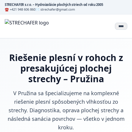
STRECHAFER s.r.o. – Hydroizolácie plochých striech od roku 2005
☎ +421 948 606 860
✉ strechafer@gmail.com
Riešenie plesní v rohoch z
presakujúcej plochej
strechy – Pružina
V Pružina sa špecializujeme na komplexné
riešenie plesní spôsobených vlhkosťou zo
strechy. Diagnostika, oprava plochej strechy a
následná sanácia povrchov — všetko v jednom
kroku.