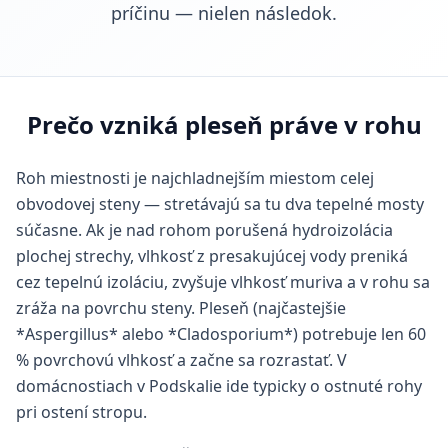
príčinu — nielen následok.
Prečo vzniká pleseň práve v rohu
Roh miestnosti je najchladnejším miestom celej
obvodovej steny — stretávajú sa tu dva tepelné mosty
súčasne. Ak je nad rohom porušená hydroizolácia
plochej strechy, vlhkosť z presakujúcej vody preniká
cez tepelnú izoláciu, zvyšuje vlhkosť muriva a v rohu sa
zráža na povrchu steny. Pleseň (najčastejšie
*Aspergillus* alebo *Cladosporium*) potrebuje len 60
% povrchovú vlhkosť a začne sa rozrastať. V
domácnostiach v Podskalie ide typicky o ostnuté rohy
pri ostení stropu.