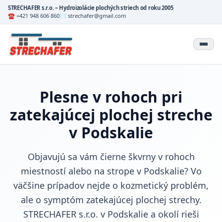
STRECHAFER s.r.o. – Hydroizolácie plochých striech od roku 2005
☎ +421 948 606 860
✉ strechafer@gmail.com
Plesne v rohoch pri
zatekajúcej plochej streche
v Podskalie
Objavujú sa vám čierne škvrny v rohoch
miestností alebo na strope v Podskalie? Vo
väčšine prípadov nejde o kozmetický problém,
ale o symptóm zatekajúcej plochej strechy.
STRECHAFER s.r.o. v Podskalie a okolí rieši