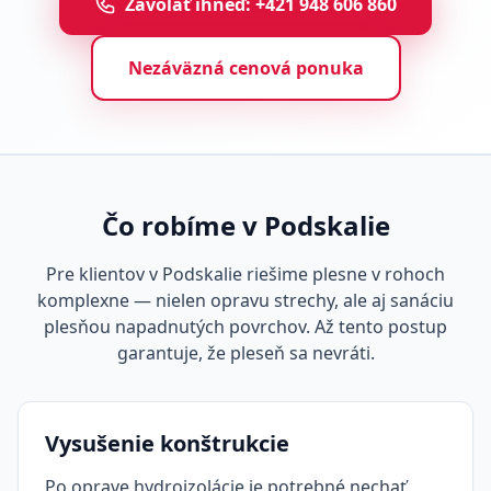
Zavolať ihneď: +421 948 606 860
Nezáväzná cenová ponuka
Čo robíme v Podskalie
Pre klientov v Podskalie riešime plesne v rohoch
komplexne — nielen opravu strechy, ale aj sanáciu
plesňou napadnutých povrchov. Až tento postup
garantuje, že pleseň sa nevráti.
Vysušenie konštrukcie
Po oprave hydroizolácie je potrebné nechať