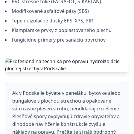
PVC strešné fólie (FATRAFOL, SIKAPLAN)
Modifikované asfaltové pásy (SBS)
Tepelnoizolačné dosky EPS, XPS, PIR
Klampiarske prvky z poplastovaného plechu
Fungicídne primery pre sanáciu povrchov
Ak v Podskalie bývate v paneláku, bytovke alebo
bungalove s plochou strechou a opakovane
vám rastie pleseň v rohu, neodkladajte riešenie.
Plesňové spóry ovplyvňujú zdravie obyvateľov a
dlhodobé navlhčenie konštrukcie zvyšuje
náklady na opravu. Prečítajte si náš podrobný