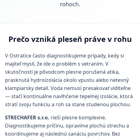
rohoch.
Prečo vzniká pleseň práve v rohu
V Ostratice často diagnostikujeme prípady, kedy si
majiteľ myslí, že ide o problém s vetraním. V
skutočnosti je pôvodcom plesne porušená atika,
prasknutá hydroizolácia okolo vpustu alebo netesný
klampiarsky detail. Voda nemusí presakovať viditeľne
— stačí kontinuálne navlhčenie tepelnej izolácie, ktorá
stratí svoju funkciu a roh sa stane studenou plochou.
STRECHAFER s.r.o.
rieši plesne komplexne.
Diagnostikujeme príčinu, opravíme plochú strechu a
koordinujeme aj následnú sanáciu povrchov. Bez