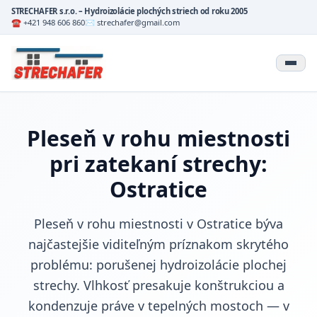
STRECHAFER s.r.o. – Hydroizolácie plochých striech od roku 2005
☎ +421 948 606 860
✉ strechafer@gmail.com
Pleseň v rohu miestnosti
pri zatekaní strechy:
Ostratice
Pleseň v rohu miestnosti v Ostratice býva
najčastejšie viditeľným príznakom skrytého
problému: porušenej hydroizolácie plochej
strechy. Vlhkosť presakuje konštrukciou a
kondenzuje práve v tepelných mostoch — v