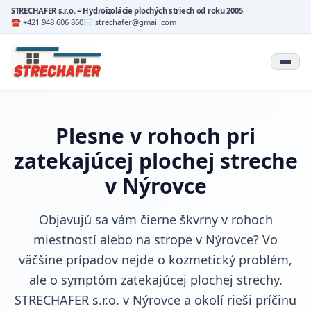
STRECHAFER s.r.o. – Hydroizolácie plochých striech od roku 2005
☎ +421 948 606 860
✉ strechafer@gmail.com
Plesne v rohoch pri
zatekajúcej plochej streche
v Nýrovce
Objavujú sa vám čierne škvrny v rohoch
miestností alebo na strope v Nýrovce? Vo
väčšine prípadov nejde o kozmetický problém,
ale o symptóm zatekajúcej plochej strechy.
STRECHAFER s.r.o. v Nýrovce a okolí rieši príčinu