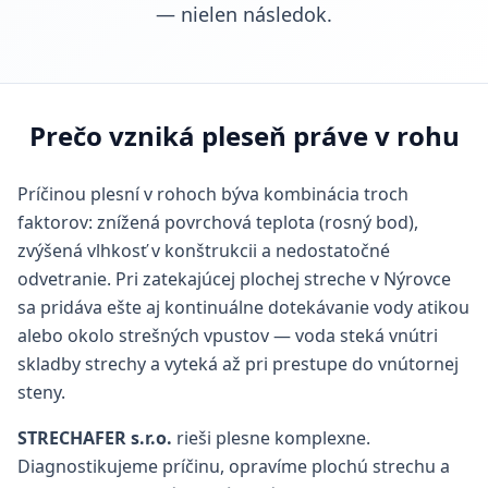
— nielen následok.
Prečo vzniká pleseň práve v rohu
Príčinou plesní v rohoch býva kombinácia troch
faktorov: znížená povrchová teplota (rosný bod),
zvýšená vlhkosť v konštrukcii a nedostatočné
odvetranie. Pri zatekajúcej plochej streche v Nýrovce
sa pridáva ešte aj kontinuálne dotekávanie vody atikou
alebo okolo strešných vpustov — voda steká vnútri
skladby strechy a vyteká až pri prestupe do vnútornej
steny.
STRECHAFER s.r.o.
rieši plesne komplexne.
Diagnostikujeme príčinu, opravíme plochú strechu a