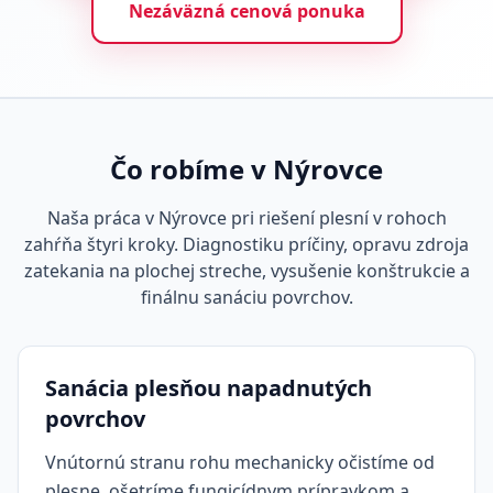
Nezáväzná cenová ponuka
Čo robíme v Nýrovce
Naša práca v Nýrovce pri riešení plesní v rohoch
zahŕňa štyri kroky. Diagnostiku príčiny, opravu zdroja
zatekania na plochej streche, vysušenie konštrukcie a
finálnu sanáciu povrchov.
Sanácia plesňou napadnutých
povrchov
Vnútornú stranu rohu mechanicky očistíme od
plesne, ošetríme fungicídnym prípravkom a