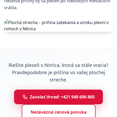
riešenia príčiny by sa pleseň po niekoľkých mesiacoch
vrátila.
Riešite pleseň v Nitrica, ktorá sa stále vracia?
Pravdepodobne je príčina vo vašej plochej
streche.
Zavolať ihneď: +421 948 606 860
Nezáväzná cenová ponuka