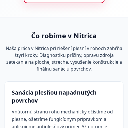
Čo robíme v Nitrica
Naša práca v Nitrica pri riešení plesní v rohoch zahŕňa
štyri kroky. Diagnostiku príčiny, opravu zdroja
zatekania na plochej streche, vysušenie konštrukcie a
finálnu sanáciu povrchov.
Sanácia plesňou napadnutých
povrchov
Vnútornú stranu rohu mechanicky očistíme od
plesne, ošetríme fungicídnym prípravkom a
aplikujeme antiplesňový primer. Až potom je