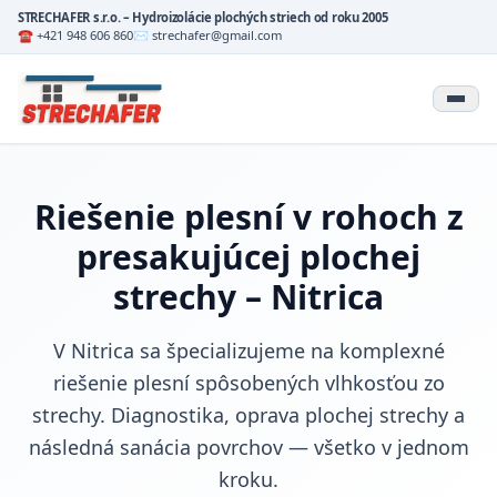
STRECHAFER s.r.o. – Hydroizolácie plochých striech od roku 2005
☎ +421 948 606 860
✉ strechafer@gmail.com
Riešenie plesní v rohoch z
presakujúcej plochej
strechy – Nitrica
V Nitrica sa špecializujeme na komplexné
riešenie plesní spôsobených vlhkosťou zo
strechy. Diagnostika, oprava plochej strechy a
následná sanácia povrchov — všetko v jednom
kroku.