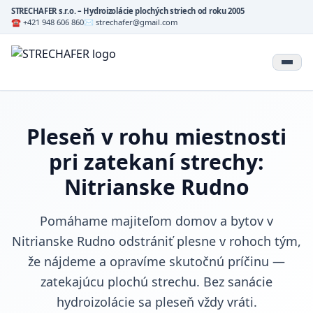
STRECHAFER s.r.o. – Hydroizolácie plochých striech od roku 2005
☎ +421 948 606 860
✉ strechafer@gmail.com
Pleseň v rohu miestnosti
pri zatekaní strechy:
Nitrianske Rudno
Pomáhame majiteľom domov a bytov v
Nitrianske Rudno odstrániť plesne v rohoch tým,
že nájdeme a opravíme skutočnú príčinu —
zatekajúcu plochú strechu. Bez sanácie
hydroizolácie sa pleseň vždy vráti.