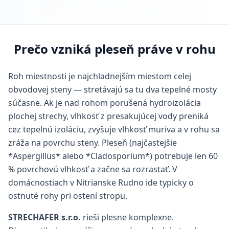
Prečo vzniká pleseň práve v rohu
Roh miestnosti je najchladnejším miestom celej
obvodovej steny — stretávajú sa tu dva tepelné mosty
súčasne. Ak je nad rohom porušená hydroizolácia
plochej strechy, vlhkosť z presakujúcej vody preniká
cez tepelnú izoláciu, zvyšuje vlhkosť muriva a v rohu sa
zráža na povrchu steny. Pleseň (najčastejšie
*Aspergillus* alebo *Cladosporium*) potrebuje len 60
% povrchovú vlhkosť a začne sa rozrastať. V
domácnostiach v Nitrianske Rudno ide typicky o
ostnuté rohy pri ostení stropu.
STRECHAFER s.r.o.
rieši plesne komplexne.