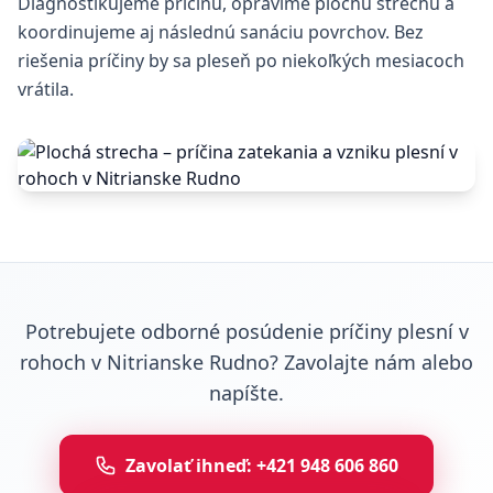
Diagnostikujeme príčinu, opravíme plochú strechu a
koordinujeme aj následnú sanáciu povrchov. Bez
riešenia príčiny by sa pleseň po niekoľkých mesiacoch
vrátila.
Potrebujete odborné posúdenie príčiny plesní v
rohoch v Nitrianske Rudno? Zavolajte nám alebo
napíšte.
Zavolať ihneď: +421 948 606 860