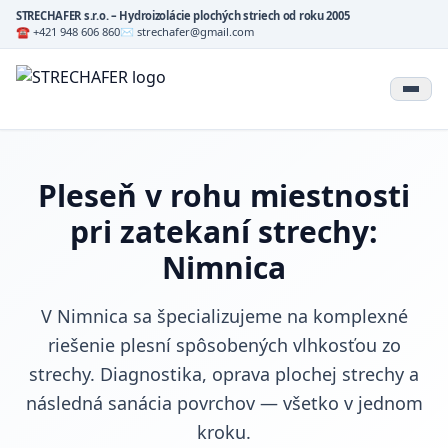
STRECHAFER s.r.o. – Hydroizolácie plochých striech od roku 2005
☎ +421 948 606 860
✉ strechafer@gmail.com
Pleseň v rohu miestnosti
pri zatekaní strechy:
Nimnica
V Nimnica sa špecializujeme na komplexné
riešenie plesní spôsobených vlhkosťou zo
strechy. Diagnostika, oprava plochej strechy a
následná sanácia povrchov — všetko v jednom
kroku.