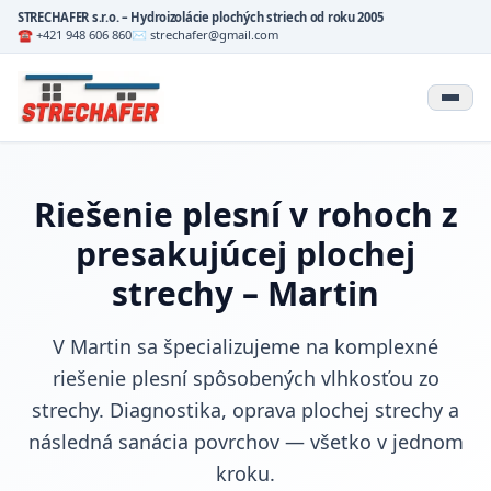
STRECHAFER s.r.o. – Hydroizolácie plochých striech od roku 2005
☎ +421 948 606 860
✉ strechafer@gmail.com
Riešenie plesní v rohoch z
presakujúcej plochej
strechy – Martin
V Martin sa špecializujeme na komplexné
riešenie plesní spôsobených vlhkosťou zo
strechy. Diagnostika, oprava plochej strechy a
následná sanácia povrchov — všetko v jednom
kroku.