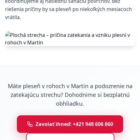
koordinujeme aj následnú sanáciu povrchov. Bez
riešenia príčiny by sa pleseň po niekoľkých mesiacoch
vrátila.
Máte pleseň v rohoch v Martin a podozrenie na
zatekajúcu strechu? Dohodnime si bezplatnú
obhliadku.
Zavolať ihneď: +421 948 606 860