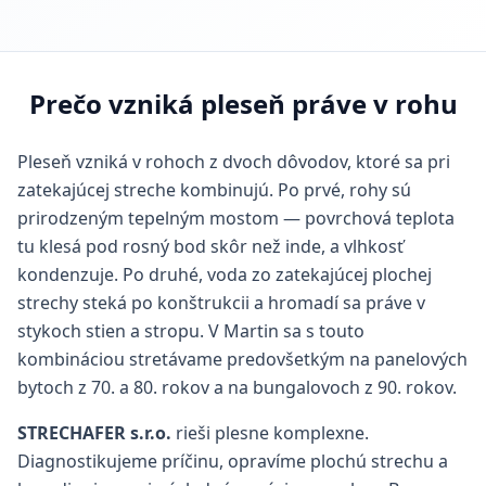
Prečo vzniká pleseň práve v rohu
Pleseň vzniká v rohoch z dvoch dôvodov, ktoré sa pri
zatekajúcej streche kombinujú. Po prvé, rohy sú
prirodzeným tepelným mostom — povrchová teplota
tu klesá pod rosný bod skôr než inde, a vlhkosť
kondenzuje. Po druhé, voda zo zatekajúcej plochej
strechy steká po konštrukcii a hromadí sa práve v
stykoch stien a stropu. V Martin sa s touto
kombináciou stretávame predovšetkým na panelových
bytoch z 70. a 80. rokov a na bungalovoch z 90. rokov.
STRECHAFER s.r.o.
rieši plesne komplexne.
Diagnostikujeme príčinu, opravíme plochú strechu a