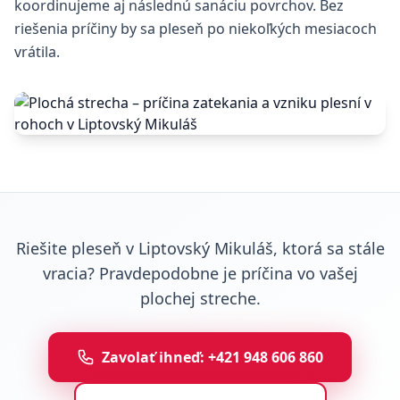
koordinujeme aj následnú sanáciu povrchov. Bez
riešenia príčiny by sa pleseň po niekoľkých mesiacoch
vrátila.
Riešite pleseň v Liptovský Mikuláš, ktorá sa stále
vracia? Pravdepodobne je príčina vo vašej
plochej streche.
Zavolať ihneď: +421 948 606 860