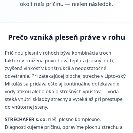
okolí rieši príčinu — nielen následok.
Prečo vzniká pleseň práve v rohu
Príčinou plesní v rohoch býva kombinácia troch
faktorov: znížená povrchová teplota (rosný bod),
zvýšená vlhkosť v konštrukcii a nedostatočné
odvetranie. Pri zatekajúcej plochej streche v Liptovský
Mikuláš sa pridáva ešte aj kontinuálne dotekávanie
vody atikou alebo okolo strešných vpustov — voda
steká vnútri skladby strechy a vyteká až pri prestupe
do vnútornej steny.
STRECHAFER s.r.o.
rieši plesne komplexne.
Diagnostikujeme príčinu, opravíme plochú strechu a