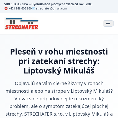
STRECHAFER s.r.o. – Hydroizolácie plochých striech od roku 2005
☎ +421 948 606 860
✉ strechafer@gmail.com
Pleseň v rohu miestnosti
pri zatekaní strechy:
Liptovský Mikuláš
Objavujú sa vám čierne škvrny v rohoch
miestností alebo na strope v Liptovský Mikuláš?
Vo väčšine prípadov nejde o kozmetický
problém, ale o symptóm zatekajúcej plochej
strechy. STRECHAFER s.r.o. v Liptovský Mikuláš a