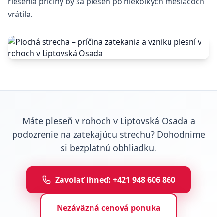
riešenia príčiny by sa pleseň po niekoľkých mesiacoch
vrátila.
Máte pleseň v rohoch v Liptovská Osada a
podozrenie na zatekajúcu strechu? Dohodnime
si bezplatnú obhliadku.
Zavolať ihneď: +421 948 606 860
Nezáväzná cenová ponuka