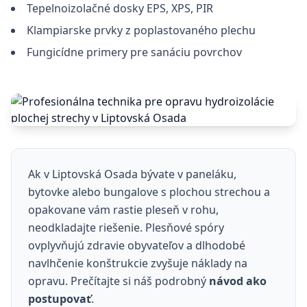
Tepelnoizolačné dosky EPS, XPS, PIR
Klampiarske prvky z poplastovaného plechu
Fungicídne primery pre sanáciu povrchov
Ak v Liptovská Osada bývate v paneláku,
bytovke alebo bungalove s plochou strechou a
opakovane vám rastie pleseň v rohu,
neodkladajte riešenie. Plesňové spóry
ovplyvňujú zdravie obyvateľov a dlhodobé
navlhčenie konštrukcie zvyšuje náklady na
opravu. Prečítajte si náš podrobný
návod ako
postupovať
.