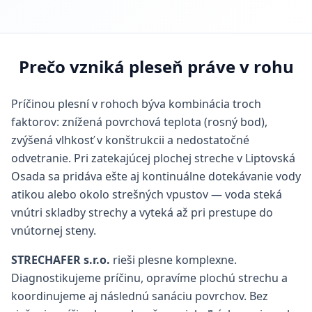
Prečo vzniká pleseň práve v rohu
Príčinou plesní v rohoch býva kombinácia troch
faktorov: znížená povrchová teplota (rosný bod),
zvýšená vlhkosť v konštrukcii a nedostatočné
odvetranie. Pri zatekajúcej plochej streche v Liptovská
Osada sa pridáva ešte aj kontinuálne dotekávanie vody
atikou alebo okolo strešných vpustov — voda steká
vnútri skladby strechy a vyteká až pri prestupe do
vnútornej steny.
STRECHAFER s.r.o.
rieši plesne komplexne.
Diagnostikujeme príčinu, opravíme plochú strechu a
koordinujeme aj následnú sanáciu povrchov. Bez