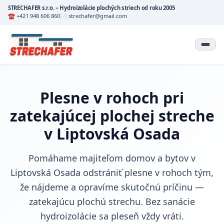
STRECHAFER s.r.o. – Hydroizolácie plochých striech od roku 2005
☎ +421 948 606 860
✉ strechafer@gmail.com
Plesne v rohoch pri
zatekajúcej plochej streche
v Liptovská Osada
Pomáhame majiteľom domov a bytov v
Liptovská Osada odstrániť plesne v rohoch tým,
že nájdeme a opravíme skutočnú príčinu —
zatekajúcu plochú strechu. Bez sanácie
hydroizolácie sa pleseň vždy vráti.