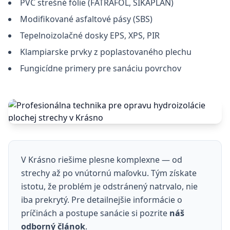
PVC strešné fólie (FATRAFOL, SIKAPLAN)
Modifikované asfaltové pásy (SBS)
Tepelnoizolačné dosky EPS, XPS, PIR
Klampiarske prvky z poplastovaného plechu
Fungicídne primery pre sanáciu povrchov
V Krásno riešime plesne komplexne — od
strechy až po vnútornú maľovku. Tým získate
istotu, že problém je odstránený natrvalo, nie
iba prekrytý. Pre detailnejšie informácie o
príčinách a postupe sanácie si pozrite
náš
odborný článok
.