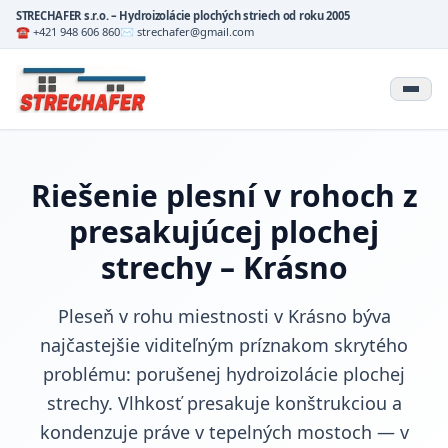
STRECHAFER s.r.o. – Hydroizolácie plochých striech od roku 2005
☎ +421 948 606 860
✉ strechafer@gmail.com
Riešenie plesní v rohoch z
presakujúcej plochej
strechy – Krásno
Pleseň v rohu miestnosti v Krásno býva
najčastejšie viditeľným príznakom skrytého
problému: porušenej hydroizolácie plochej
strechy. Vlhkosť presakuje konštrukciou a
kondenzuje práve v tepelných mostoch — v