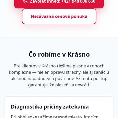
Zavolať ihneď: +421 948 606 860
Nezáväzná cenová ponuka
Čo robíme v Krásno
Pre klientov v Krásno riešime plesne v rohoch
komplexne — nielen opravu strechy, ale aj sanáciu
plesňou napadnutých povrchov. Až tento postup
garantuje, že pleseň sa nevráti.
Diagnostika príčiny zatekania
Pri obhliadke určíme presné miesto, ktorým