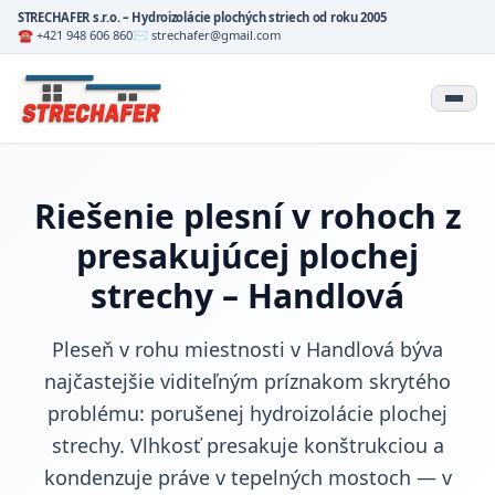
STRECHAFER s.r.o. – Hydroizolácie plochých striech od roku 2005
☎ +421 948 606 860
✉ strechafer@gmail.com
Riešenie plesní v rohoch z
presakujúcej plochej
strechy – Handlová
Pleseň v rohu miestnosti v Handlová býva
najčastejšie viditeľným príznakom skrytého
problému: porušenej hydroizolácie plochej
strechy. Vlhkosť presakuje konštrukciou a
kondenzuje práve v tepelných mostoch — v